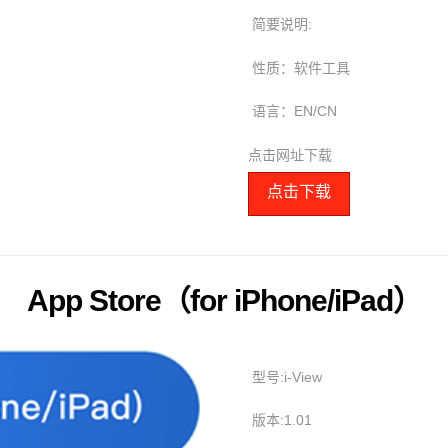
简要说明:
性质：软件工具
语言：EN/CN
点击网址下载
点击下载
App Store（for iPhone/iPad）
型号:i-View
版本:1.01