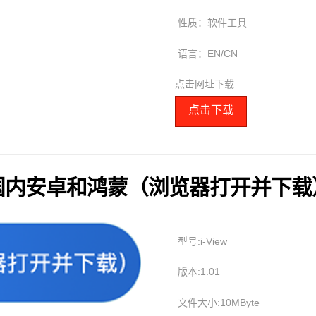
性质：软件工具
语言：EN/CN
点击网址下载
点击下载
国内安卓和鸿蒙（浏览器打开并下载
型号:i-View
版本:1.01
文件大小:10MByte