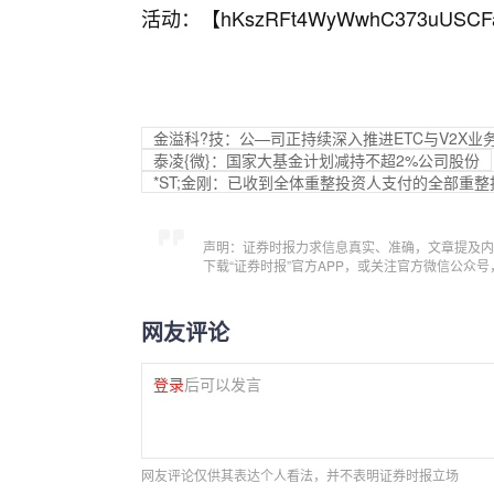
活动：【
hKszRFt4WyWwhC373uUSCF
金溢科?技：公—司正持续深入推进ETC与V2X
泰凌{微}：国家大基金计划减持不超2%公司股份
*ST;金刚：已收到全体重整投资人支付的全部重整投
声明：证券时报力求信息真实、准确，文章提及内
下载“证券时报”官方APP，或关注官方微信公众
网友评论
登录
后可以发言
网友评论仅供其表达个人看法，并不表明证券时报立场