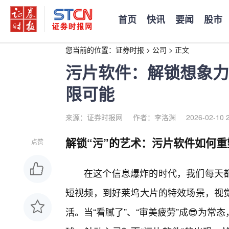
首页
快讯
要闻
股市
您当前的位置：
证券时报
>
公司
>
正文
污片软件：解锁想象力
限可能
来源：证券时报网
作者：李洛渊
2026-02-10 
解锁“污”的艺术：污片软件如何
点赞
在这个信息爆炸的时代，我们每天
短视频，到好莱坞大片的特效场景，视
活。当“看腻了”、“审美疲劳”成😎为