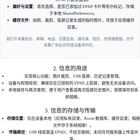
偏好与设置
：语言选择、是否已添加过 EPAD 卡片等布尔标记，存储
于本地 SharedPreferences。
缓存文件
：拍照、裁剪、投屏记录生成的临时图片，存放于应用缓存
目录。
我们不采集姓名、邮箱、电话、位置信息、通讯录、短信、传感器数据，也不
采集广告标识符或设备序列号。
2. 信息的用途
实现核心功能：图片裁剪、USB 投屏、历史记录管理。
设备与权限校验：确保仅在已授权的 EPAD 上投屏，避免无关设备访问。
本地保存与再次使用：便于用户查看或再次投屏历史图片；按需保存到系
统相册。
3. 信息的存储与传输
存储位置
：仅在设备本地（应用私有目录、Room 数据库、缓存目录；相册
文件存于系统相册）。
传输路径
：USB 线缆直连 EPAD，不经互联网；未向任何服务器上传或共
享。